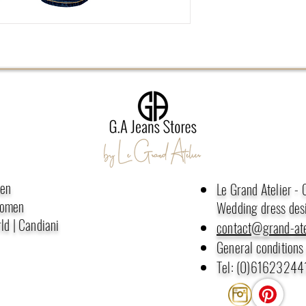
men
Le Grand Atelier -
women
Wedding dress des
ld | Candiani
contact@grand-ate
General conditions 
Tel: (0)61623244