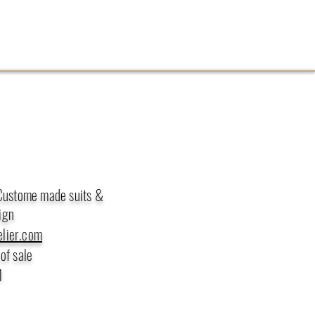
 Custome made suits &
ign
lier.com
of sale
1