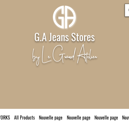
G.A Jeans Stores
by Le Grand Atelier
WORKS
All Products
Nouvelle page
Nouvelle page
Nouvelle page
Nou