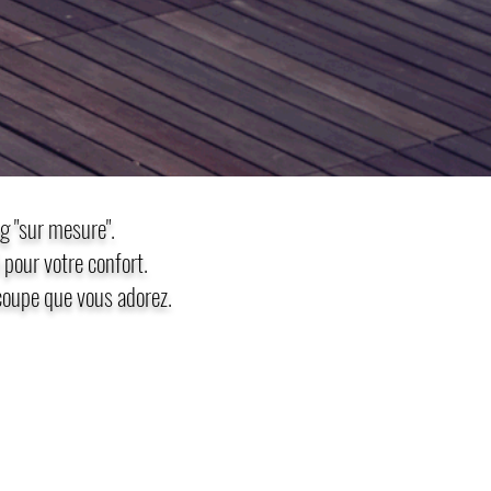
ng "sur mesure".
 pour votre confort.​
upe que vous adorez​.​