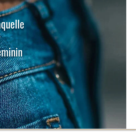
aquelle
r
éminin