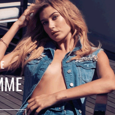
RE
MME