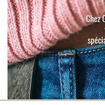
Chez G
spéci