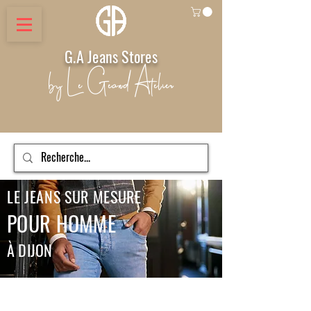
G.A Jeans Stores
by Le Geand Atelier
LE JEANS SUR MESURE
POUR HOMME
À DIJON