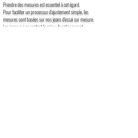
Prendre des mesures est essentiel à cet égard.
Pour faciliter un processus d'ajustement simple, les
mesures sont basées sur nos jeans d'essai sur mesure.
Les jeans qui se sentent le mieux fonctionneront
comme la base sur laquelle l'ajustement final sera basé
et les mesures seront prises.
Il n'est pas nécessaire de mesurer chaque dimension de
votre morphologie.
DÉCOUVREZ COMMENT ÇA FONCTIONNE
Chez G.A Jeans Stores, c'est la qualité
à laquelle vous êtes habitué au Grand
Atelier