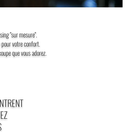
sing "sur mesure".
é pour votre confort.
oupe que vous adorez​.
NTRENT
EZ
S