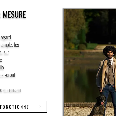
R MESURE
 égard.
 simple, les
ai sur
ux
lle
res seront
ue dimension
FONCTIONNE