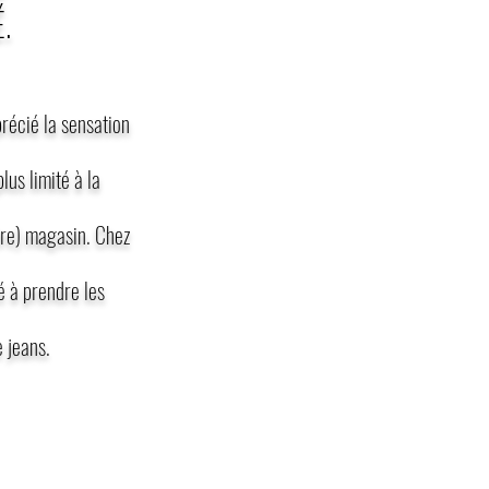
.
récié la sensation
lus limité à la
utre) magasin. Chez
é à prendre les
 jeans.