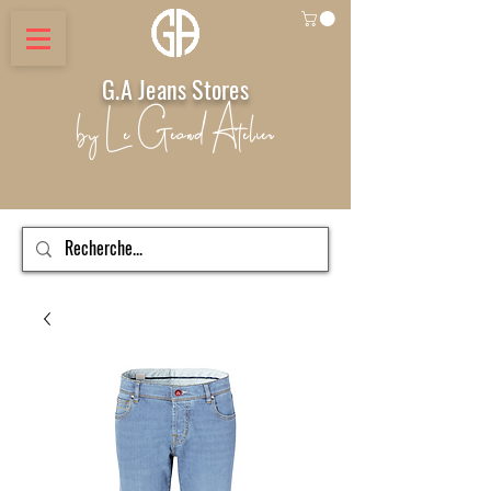
G.A Jeans Stores
by Le Geand Atelier