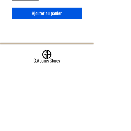
Ajouter au panier
Jeans sur mesure Homme
Jeans sur mesure Femme
Carte cadeau
Pourquoi choisir un jeans sur mesure?
Comment ça fonctionne?
Le meilleur denim au monde | Candiani
Personnalisez votre jeans sur mesure
Configurez votre jeans sur mesure