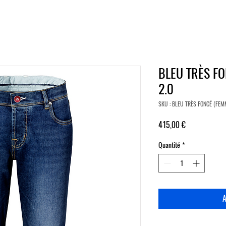
BLEU TRÈS FO
2.0
SKU : BLEU TRÈS FONCÉ (FEMM
Prix
415,00 €
Quantité
*
A