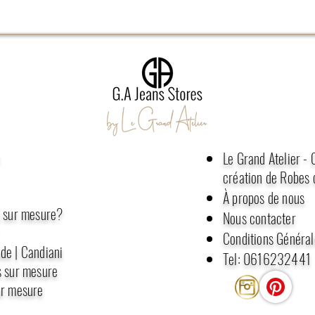
e
Le Grand Atelier -
création de Robes 
À propos de nous
s sur mesure?
Nous contacter
Conditions Général
de | Candiani
Tel: 0616232441
s sur mesure
ur mesure