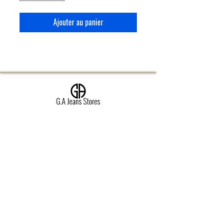
Ajouter au panier
Jeans sur mesure Homme
Jeans sur mesure Femme
Carte cadeau
Pourquoi choisir un jeans sur mesure?
Comment ça fonctionne?
Le meilleur denim au monde | Candiani
Personnalisez votre jeans sur mesure
Configurez votre jeans sur mesure