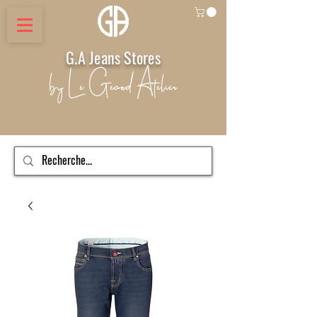
G.A Jeans Stores
by Le Geand Atelier